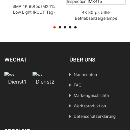
8MP 4K 90fps IMX415
Low Light IRCUT Tag-
4K 30fps USB-
Nacht-
Betriebsanzeigelampe
Überwachungskamera-
Kameramodul
Modul zur
Überstromschutz
Fahrzeugflusskontrollverf
Industriekamera-
olgung
Sichtinspektion IMX415
WECHAT
ÜBER UNS
Nachrichten
Dienst1
Dienst2
FAQ
Markengeschichte
Werksproduktion
Datenschutzerklärung