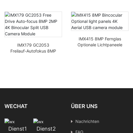
IMX415 8MP Fernglas
Optionale Lichtpaneele
IMX179 GC2053
4K Aerial USB-
Freilauf-Autofokus 8MP
Kameramodul
2MP 4K Ferngünger
Split-USB-Kameramodul
WECHAT
ÜBER UNS
Nachrichten
Dienst1
Dienst2
FAQ