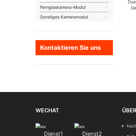
Dua
Fernglaskamera-Modul
Ge
LG
Sonstiges Kameramodul
Ge
Kontaktieren Sie uns
WECHAT
ÜBER
Nach
Dienst1
Dienst2