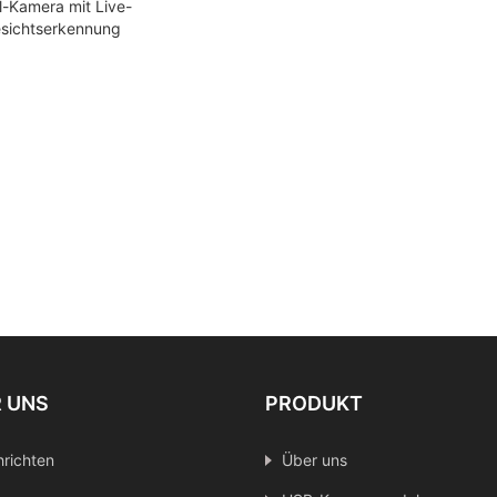
l-Kamera mit Live-
sichtserkennung
ORITH Zweiweg-
gensprechanlage
UVC UAC-Modul
 UNS
PRODUKT
richten
Über uns