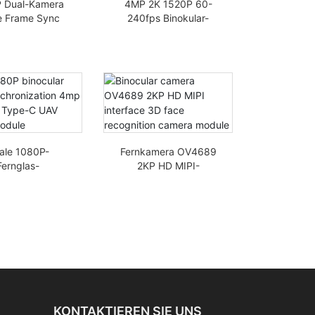
 Dual-Kamera
4MP 2K 1520P 60-
 Frame Sync
240fps Binokular-
 3840x1080
Liveness-Erkennung
e CCTV USB-
OS04C10
nglas Modul
Kameramodul-MIPI
ale 1080P-
Fernkamera OV4689
Fernglas-
2KP HD MIPI-
ynchronisation
Schnittstelle 3D-
OS02G10 Type-
Gesichtserkennungsm
-Kameramodul
odul
KONTAKTIEREN SIE UNS