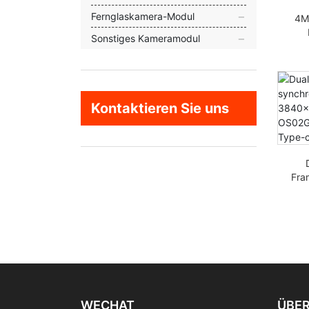
Fernglaskamera-Modul
4M
Sonstiges Kameramodul
Ge
HD 
Kontaktieren Sie uns
Fra
38
Ka
WECHAT
ÜBER