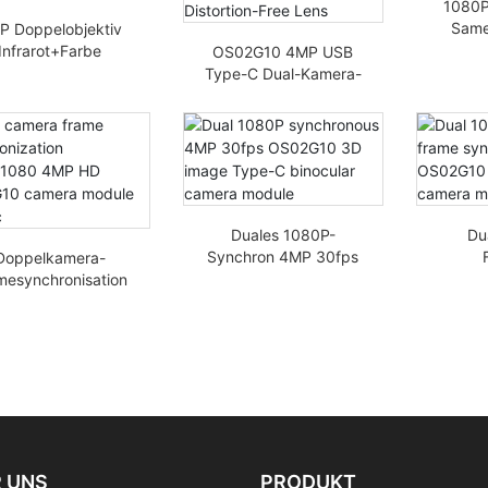
1080P
Same
P Doppelobjektiv
4MP
Infrarot+Farbe
OS02G10 4MP USB
Farb
OV4689 Smart
Type-C Dual-Kamera-
Fer
Doorbell Aktive
Modul 1080P
sichtserkennung
synchronisiertes
MIPI Kameramodul
Bildausgang
Weitwinkel-
verzerrungsfreies
Objektiv
Duales 1080P-
Du
Synchron 4MP 30fps
Doppelkamera-
OS02G10 3D-Bild
Frames
mesynchronisation
Typ-C-
4 mp 
40x1080 4MP HD
Fernglaskameramodul
C-UAV
OS02G10
meramodul Typ-c
 UNS
PRODUKT