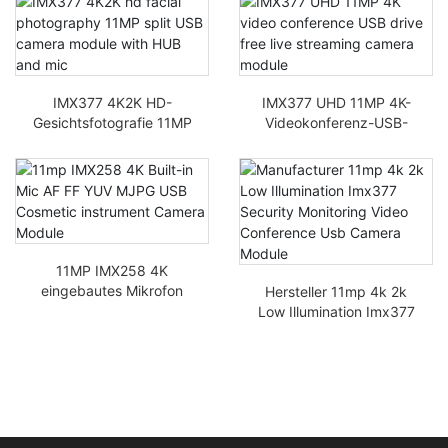
Kameramodul
IMX377 4K2K HD-
IMX377 UHD 11MP 4K-
Gesichtsfotografie 11MP
Videokonferenz-USB-
Split-USB-Kameramodul
Laufwerk kostenloses
mit HUB und Mikrofon
Live-Streaming-
Kameramodul
11MP IMX258 4K
eingebautes Mikrofon
Hersteller 11mp 4k 2k
AF FF YUV MJPG USB
Low Illumination Imx377
Kosmetisches
Sicherheitsüberwachun
Instrumenten-
gs-Videokonferenz-
Kameramodul
USB-Kameramodul