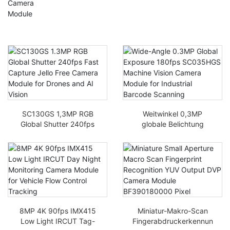
SC130GS 1,3MP RGB
Weitwinkel 0,3MP
Global Shutter 240fps
globale Belichtung
Fast Capture Jello Free
180fps SC035HGS
Camera Module für
Maschinenbildkameram
Drohnen und KI-Sicht
odul für industrielle
Barcode-Scans
8MP 4K 90fps IMX415
Miniatur-Makro-Scan
Low Light IRCUT Tag-
Fingerabdruckerkennun