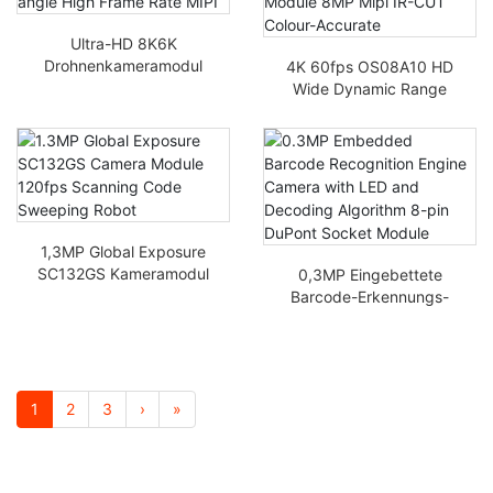
Ultra-HD 8K6K
Drohnenkameramodul
4K 60fps OS08A10 HD
48MP IMX586 30fps-
Wide Dynamic Range
480fps Weitwinkel-
Nachtsichtkameramodu
Hohe Bildrate MIPI
l 8MP Mipi IR-CUT
Farbgenauigkeit
1,3MP Global Exposure
SC132GS Kameramodul
0,3MP Eingebettete
120fps Scanning-Code-
Barcode-Erkennungs-
Sweeping-Roboter
Engine-Kamera mit LED
und
Dekodierungsalgorithm
us 8-poliges DuPont-
Steckmodul
1
2
3
›
»