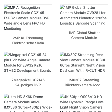
Nacht-
g für kleine Blende
Überwachungskamera-
Ausgabe DVP-
Modul zur
Kameramodul
Fahrzeugflusskontrollve
BF390180000 Pixel
rfolgung
1MP Global Shutter
Camera Module
2MP KI-Erkennung
OV9281 für
Elektronische Skala
automatisierte
GC2145 ESP32
biometrische 120fps
Kameramodul DVP
logistische Barcode-
Weitwinkelobjektiv FPC
Scanning
HD-Überwachung
2Megapixel GC2145
IMX307 Streaming
24-poliges DVP
Rückfahrkamera-Modul
Weitwinkelkamera-
1080P 60fps Starlight
Modul für ESP32 K210
Night Vision Dashcam
STM32
mit IR-CUT HDR
Entwicklungsplatinen