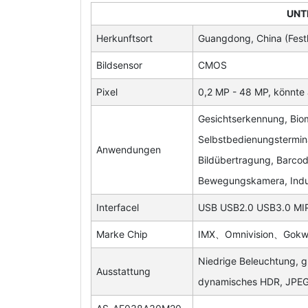
UNT
Herkunftsort
Guangdong, China (Fest
Bildsensor
CMOS
Pixel
0,2 MP - 48 MP, könnte
Gesichtserkennung, Biom
Selbstbedienungstermin
Anwendungen
Bildübertragung, Barco
Bewegungskamera, Indus
Interfacel
USB USB2.0 USB3.0 MIP
Marke Chip
IMX、Omnivision、Gok
Niedrige Beleuchtung, gl
Ausstattung
dynamisches HDR, JPEG