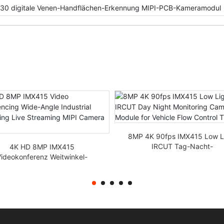
0 digitale Venen-Handflächen-Erkennung MIPI-PCB-Kameramodul
8MP 4K 90fps IMX415 Low L
IRCUT Tag-Nacht-
4K HD 8MP IMX415
Überwachungskamera-Modul
ideokonferenz Weitwinkel-
Fahrzeugflusskontrollverfol
ndustrieüberwachung Live-
treaming MIPI-Kameramodul