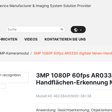
HRICHTEN
VIDEOS
KONTAKTIEREN SIE UNS
MP-Kameramodul
3MP 1080P 60fps AR0330 digitale Venen-Han
3MP 1080P 60fps AR0330
Handflächen-Erkennung
Modell:
AS-AE038A30M20-38x38
Anwendung: Gesichtserkennung; Objekterken