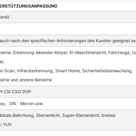
ERSTÜTZUNGSANPASSUNG
land)
 auch nach den spezifischen Anforderungen des Kunden geeignet se
etrie, Erkennung lebender Körper, KI-Maschinensicht, Fahrzeuge, U
al,
de-Scan, Infraroterkennung, Smart Home, Sicherheitsüberwachung,
trie und andere Bereiche
I CSI CSI2 DVP
way、ON、Micron usw.
obale Belichtung, Sternenlicht, Super-Sternenlicht, breites
, YUV