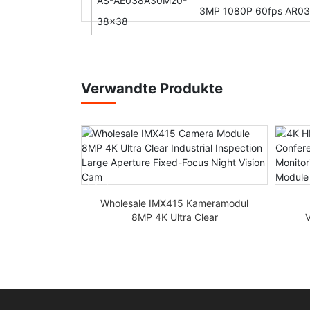
AS-AE038A30M20-
3MP 1080P 60fps AR033
38x38
Verwandte Produkte
5 Ultra-
bjektiv Mipi
Wholesale IMX415 Kameramodul
modul FPC
8MP 4K Ultra Clear
V
Industrieinspektion große
I
Blendenblende Nachtsichtkamera
S
mit festem Fokus