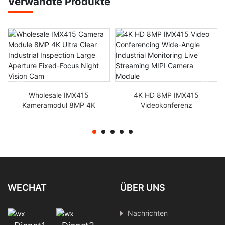
Verwandte Produkte
Wholesale IMX415
4K HD 8MP IMX415
Kameramodul 8MP 4K
Videokonferenz
Ultra Clear
Weitwinkel-
Industrieinspektion große
Industrieüberwachung
Blendenblende
Live-Streaming MIPI-
Nachtsichtkamera mit
Kameramodul
festem Fokus
WECHAT
ÜBER UNS
Nachrichten