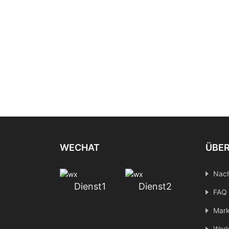
WECHAT
ÜBER
Nach
Dienst1
Dienst2
FAQ
Mark
Werk