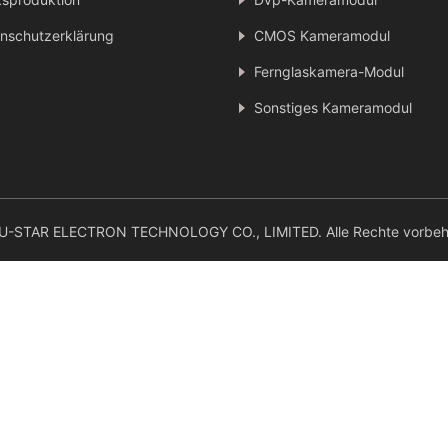
zur
g
Indu
Fahr
MIPI
nschutzerklärung
CMOS Kameramodul
strie
zeug
-
kam
Fernglaskamera-Modul
fluss
Kam
era-
kont
eram
Sicht
Sonstiges Kameramodul
rollv
odul
insp
erfol
ektio
gun
n
g
IMX
415
-STAR ELECTRON TECHNOLOGY CO., LIMITED. Alle Rechte vorbeha