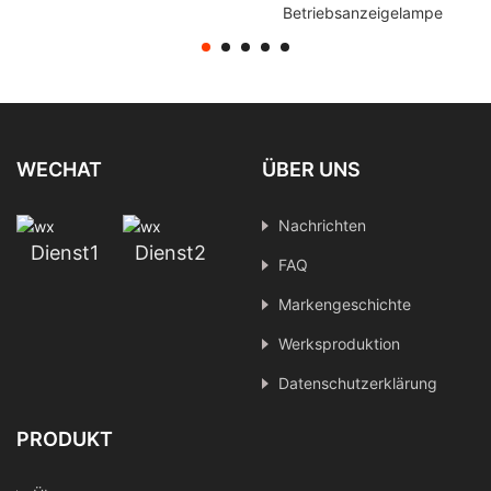
Nacht-
Betriebsanzeigelampe
Überwachungskamera-
Kameramodul
Modul zur
Überstromschutz
Fahrzeugflusskontrollverf
Industriekamera-
olgung
Sichtinspektion IMX415
WECHAT
ÜBER UNS
Nachrichten
Dienst1
Dienst2
FAQ
Markengeschichte
Werksproduktion
Datenschutzerklärung
PRODUKT