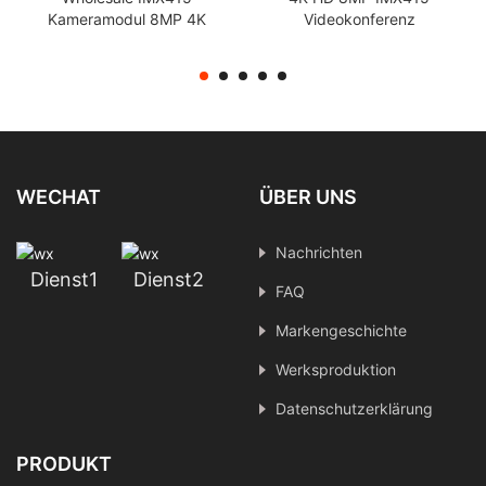
Kameramodul 8MP 4K
Videokonferenz
Ultra Clear
Weitwinkel-
Industrieinspektion große
Industrieüberwachung
Blendenblende
Live-Streaming MIPI-
Nachtsichtkamera mit
Kameramodul
festem Fokus
WECHAT
ÜBER UNS
Nachrichten
Dienst1
Dienst2
FAQ
Markengeschichte
Werksproduktion
Datenschutzerklärung
PRODUKT