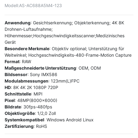
Modell:
AS-AC688A5M4-123
Anwendung
: Gesichtserkennung; Objekterkennung; 4K 8K
Drohnen-Luftaufnahme;
Höhenmesser;Hochgeschwindigkeitsscanner;Medizinisches
Gerät
Besondere Merkmale
: Objektiv optional; Unterstützung für
Weitwinkel; Hochgeschwindigkeits-480-Frame-Motion Capture
Format
: RAW
Maßgeschneiderte Unterstützung
: OEM, ODM
Bildsensor
: Sony IMX586
Modulabmessungen
: 123mm(L)FPC
HD
: 8K 4K 2K 1080P 720P
Schnittstelle
: MIPI
Pixel
: 48MP(8000x6000)
Bildrate
: 30fps-480fps
Objektivgröße
: 1/2,0 Zoll
Systemkompatibel
: Windows Android Linux
Zertifizierung
: RoHS