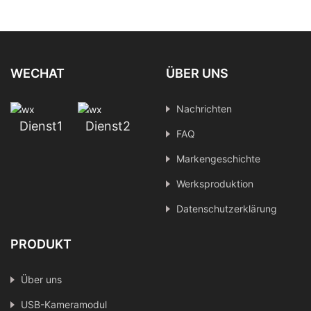
Modul zur
Überstromschutz
Fahrzeugflusskontrollverf
Industriekamera-
olgung
Sichtinspektion IMX415
WECHAT
ÜBER UNS
Nachrichten
Dienst1
Dienst2
FAQ
Markengeschichte
Werksproduktion
Datenschutzerklärung
PRODUKT
Über uns
USB-Kameramodul