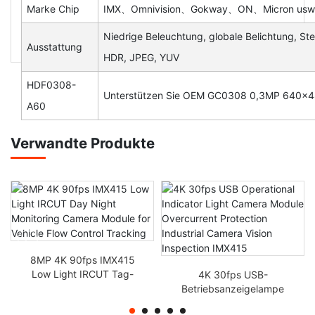
Marke Chip
IMX、Omnivision、Gokway、ON、Micron usw
Niedrige Beleuchtung, globale Belichtung, Ste
Ausstattung
HDR, JPEG, YUV
HDF0308-
Unterstützen Sie OEM GC0308 0,3MP 640x480
A60
Verwandte Produkte
8MP 4K 90fps IMX415
Low Light IRCUT Tag-
4K 30fps USB-
Nacht-
Betriebsanzeigelampe
Überwachungskamera-
Kameramodul